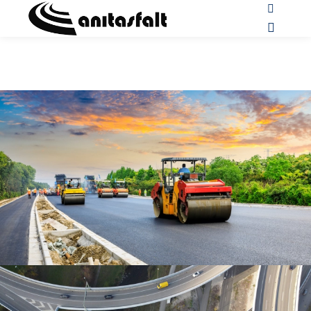
Ara
HESPI
GALLERY
MODEL
SLIDESHOW
Ana me
STUDIO